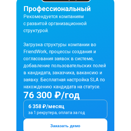
Профессиональный
Рекомендуется компаниям
с развитой организационной
структурой.
Загрузка структуры компании во
FriendWork, процессы создания и
согласования заявок в системе,
добавление пользовательских полей
в кандидата, заказчика, вакансию и
заявку. Бесплатная настройка SLA по
нахождению кандидата на статусе.
76 300 ₽/год
6 358 ₽/месяц
за 1 рекрутера, оплата за год
Заказать демо