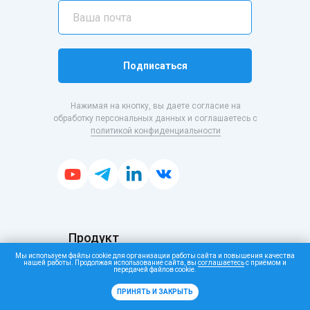
Подписаться
Нажимая на кнопку, вы даете согласие на
обработку персональных данных и соглашаетесь с
политикой конфиденциальности
Продукт
HR CRM
Мы используем файлы cookie для организации работы сайта и повышения качества
Executive search
нашей работы. Продолжая использование сайта, вы
соглашаетесь
с приёмом и
передачей файлов cookie.
Возможности
Интеграции
ПРИНЯТЬ И ЗАКРЫТЬ
Тарифы
О продукте