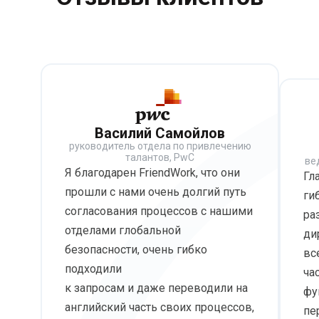
Василий Самойлов
руководитель отдела по привлечению
талантов, PwC
ве
Я благодарен FriendWork, что они
Гл
прошли с нами очень долгий путь
ги
согласования процессов с нашими
ра
отделами глобальной
ди
безопасности, очень гибко
вс
подходили
ча
к запросам и даже переводили на
фу
английский часть своих процессов,
пе