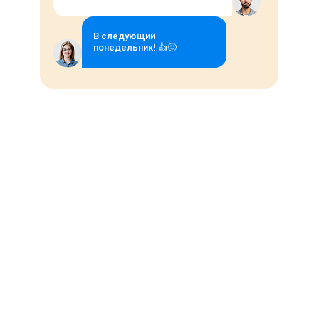
В следующий
понедельник! 👍🙂
Инструмент для поиска
Отслеживайте слабые места
кандидатов с гибкой
в воронке, чтобы оперативно
настройкой и
принять меры по их
Boolean Search
устранению.
Поиск по ключевым словам позволяет
работать с большими базами кандидатов,
дополнять карточки и быстро находить