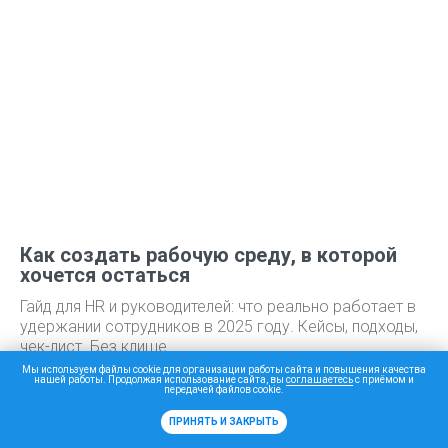
Как создать рабочую среду, в которой
хочется остаться
Гайд для HR и руководителей: что реально работает в
удержании сотрудников в 2025 году. Кейсы, подходы,
чек-лист. Без клише.
Мы используем файлы cookie для организации работы сайта и повышения качества
нашей работы. Продолжая использование сайта, вы
соглашаетесь
с приёмом и
передачей файлов cookie.
ПРИНЯТЬ И ЗАКРЫТЬ