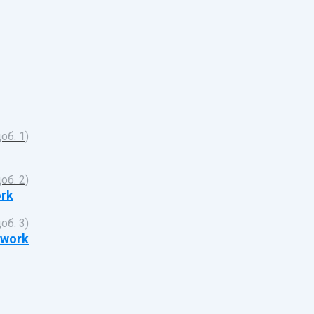
доб. 1)
доб. 2)
ork
доб. 3)
.work