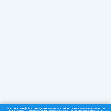
Мы используем файлы cookie для организации работы сайта и повышения качества
нашей работы. Продолжая использование сайта, вы
соглашаетесь
с приёмом и