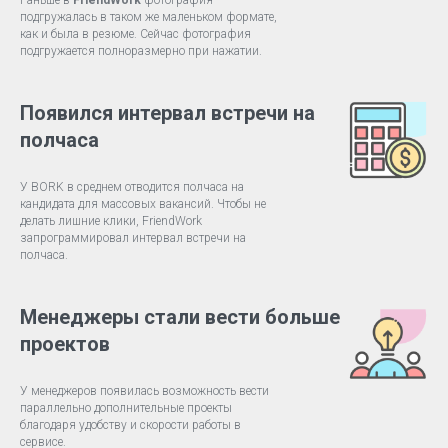
Раньше в
FriendWork
фотография
подгружалась в таком же маленьком формате,
как и была в резюме. Сейчас фотография
подгружается полноразмерно при нажатии.
Появился интервал встречи на
полчаса
У BORK в среднем отводится полчаса на
кандидата для массовых вакансий. Чтобы не
делать лишние клики, FriendWork
запрограммировал интервал встречи на
полчаса.
Менеджеры стали вести больше
проектов
У менеджеров появилась возможность вести
параллельно дополнительные проекты
благодаря удобству и скорости работы в
сервисе.