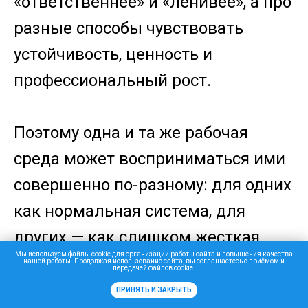
«ответственнее» и «ленивее», а про
разные способы чувствовать
устойчивость, ценность и
профессиональный рост.
Поэтому одна и та же рабочая
среда может восприниматься ими
совершенно по-разному: для одних
как нормальная система, для
других — как слишком жесткая,
Мы используем файлы cookie для организации работы сайта и повышения качества
медленная и не дающая ответа на
нашей работы. Продолжая использование сайта, вы
соглашаетесь
с приёмом и
передачей файлов cookie.
вопрос «зачем».
ПРИНЯТЬ И ЗАКРЫТЬ