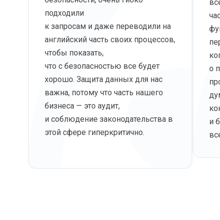
вс
подходили
ча
к запросам и даже переводили на
фу
английский часть своих процессов,
пе
чтобы показать,
ко
что с безопасностью все будет
о 
хорошо. Защита данных для нас
пр
важна, потому что часть нашего
ду
бизнеса — это аудит,
ко
и соблюдение законодательства в
и 
этой сфере гиперкритично.
вс