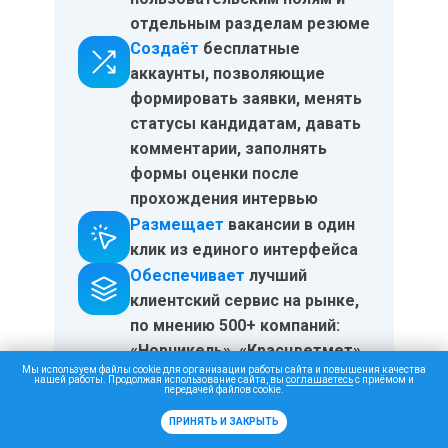
отдельным разделам резюме
Создаёт
бесплатные
аккаунты, позволяющие
формировать заявки, менять
статусы кандидатам, давать
комментарии, заполнять
формы оценки после
прохождения интервью
Размещает
вакансии в один
клик из единого интерфейса
Обеспечивает
лучший
клиентский сервис на рынке,
по мнению 500+
компаний
:
«Норникель», «Красцветмет»,
Мы используем файлы cookie для организации работы сайта и повышения качества
«Газпром нефть», «Kapital
нашей работы. Продолжая использование сайта, вы
соглашаетесь
с приёмом и
передачей файлов cookie.
Bank», ЦУМ, BORK, ANCOR,
Skillbox, Estee Lauder, PwC
ПРИНЯТЬ И ЗАКРЫТЬ