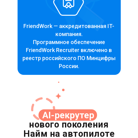
FriendWork — аккредитованная IT-
компания.
Программное обеспечение
FriendWork Recruiter включено в
реестр российского ПО Минцифры
России.
АI-рекрутер
нового поколения
Найм на автопилоте