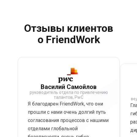
Отзывы клиентов
о FriendWork
Василий Самойлов
руководитель отдела по привлечению
талантов, PwC
ве
Я благодарен FriendWork, что они
Гл
прошли с нами очень долгий путь
ги
согласования процессов с нашими
ра
отделами глобальной
ди
безопасности, очень гибко