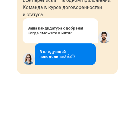
Создавайте дополнительные поля в
Все переписки — в одном приложении.
Команда в курсе договоренностей
карточке соискателя или вакансии и
и статуса.
находите анкеты в своей базе по этим
параметрам.
Ваша кандидатура одобрена!
Когда сможете выйти?
В следующий
понедельник! 👍🙂
Отслеживайте слабые места
в воронке, чтобы оперативно