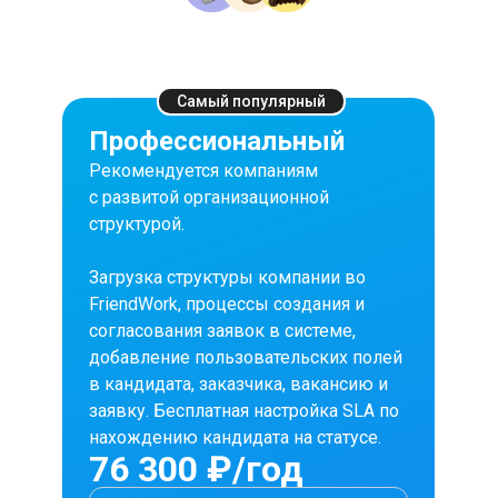
Самый популярный
Профессиональный
Рекомендуется компаниям
с развитой организационной
структурой.
Загрузка структуры компании во
FriendWork, процессы создания и
согласования заявок в системе,
добавление пользовательских полей
в кандидата, заказчика, вакансию и
заявку. Бесплатная настройка SLA по
нахождению кандидата на статусе.
76 300 ₽/год