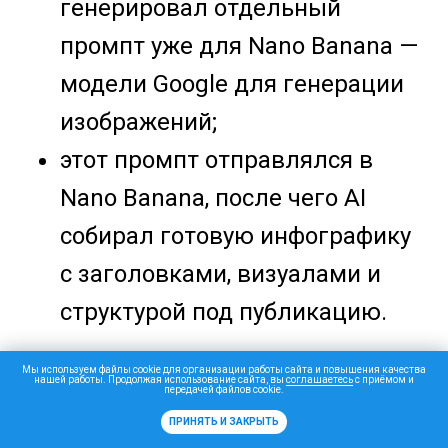
генерировал отдельный
промпт уже для Nano Banana —
модели Google для генерации
изображений;
этот промпт отправлялся в
Nano Banana, после чего AI
собирал готовую инфографику
с заголовками, визуалами и
структурой под публикацию.
Причем в промпт можно заранее
Мы используем файлы cookie для организации работы сайта и повышения качества
нашей работы. Продолжая использование сайта, вы
соглашаетесь
с приёмом и
передачей файлов cookie.
добавить требования
ПРИНЯТЬ И ЗАКРЫТЬ