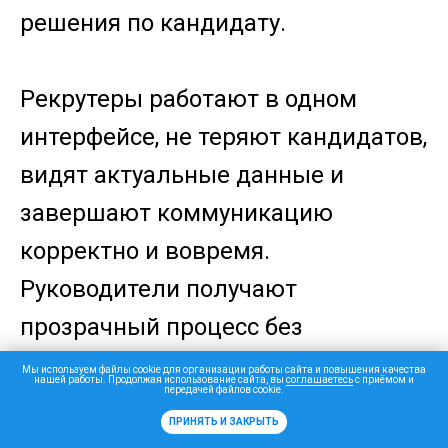
решения по кандидату.
Рекрутеры работают в одном
интерфейсе, не теряют кандидатов,
видят актуальные данные и
завершают коммуникацию
корректно и вовремя.
Руководители получают
прозрачный процесс без
разрозненных статусов и лишних
Мы используем файлы cookie для организации работы сайта и повышения качества
нашей работы. Продолжая использование сайта, вы
соглашаетесь
с приёмом и
передачей файлов cookie.
ручных действий.
ПРИНЯТЬ И ЗАКРЫТЬ