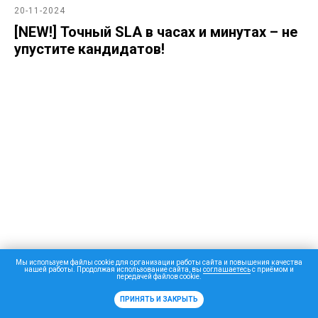
20-11-2024
[NEW!] Точный SLA в часах и минутах – не
упустите кандидатов!
Мы используем файлы cookie для организации работы сайта и повышения качества
нашей работы. Продолжая использование сайта, вы
соглашаетесь
с приёмом и
передачей файлов cookie.
ПРИНЯТЬ И ЗАКРЫТЬ