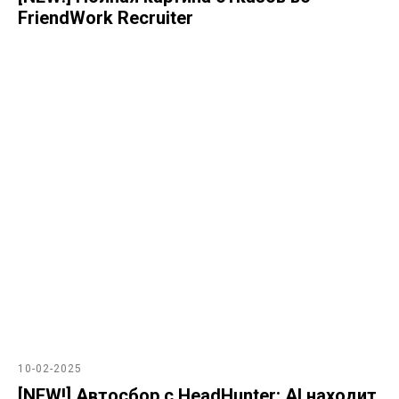
FriendWork Recruiter
10-02-2025
[NEW!] Автосбор с HeadHunter: AI находит