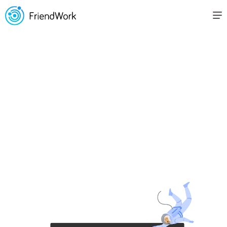
Все статьи
Новый
функционал
FriendWork:
автоматическое
создание вакансии
на основе заявки