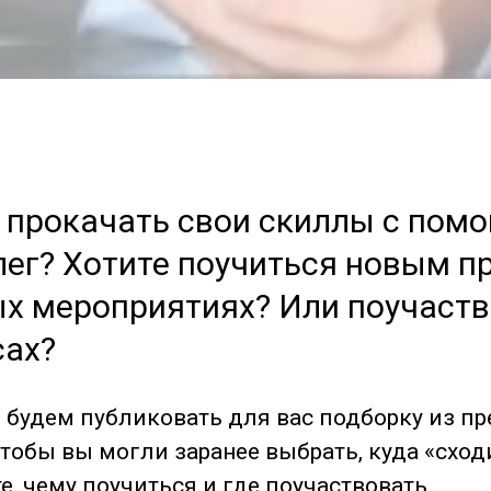
к прокачать свои скиллы с пом
лег? Хотите поучиться новым п
ых мероприятиях? Или поучаств
сах?
 будем публиковать для вас подборку из п
тобы вы могли заранее выбрать, куда «сход
, чему поучиться и где поучаствовать.