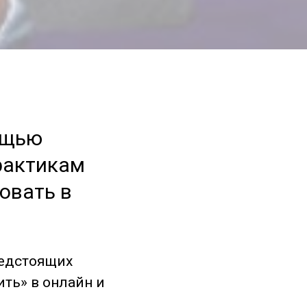
ощью
рактикам
овать в
редстоящих
ить» в онлайн и