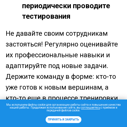
периодически проводите
тестирования
Не давайте своим сотрудникам
застояться! Регулярно оценивайте
их профессиональные навыки и
адаптируйте под новые задачи.
Держите команду в форме: кто-то
уже готов к новым вершинам, а
кто-то еще в процессе тренировки.
Мы используем файлы cookie для организации работы сайта и повышения качества
Почаще проверяйте их готовность,
нашей работы. Продолжая использование сайта, вы
соглашаетесь
с приёмом и
передачей файлов cookie.
так вы сможете быстро заменить
ПРИНЯТЬ И ЗАКРЫТЬ