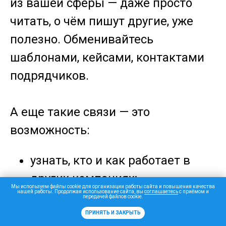
из вашей сферы — даже просто
читать, о чём пишут другие, уже
полезно. Обменивайтесь
шаблонами, кейсами, контактами
подрядчиков.
А еще такие связи — это
возможность:
узнать, кто и как работает в
других компаниях;
Мы используем файлы cookie для организации работы сайта и повышения качества
нашей работы. Продолжая использование сайта, вы
соглашаетесь
с приёмом и
найти наставника или
передачей файлов cookie.
предложить менторство;
ПРИНЯТЬ И ЗАКРЫТЬ